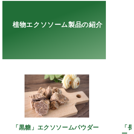
植物エクソソーム製品の紹介
「黒糖」エクソソームパウダー
「長
ー