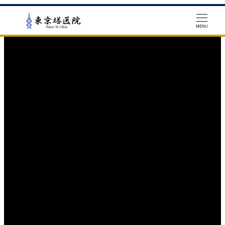
メ
イ
ン
MENU
コ
ン
テ
ン
ツ
へ
移
動