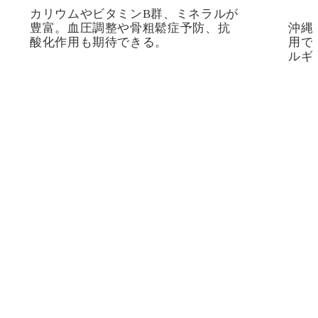
カリウムやビタミンB群、ミネラルが
豊富。血圧調整や骨粗鬆症予防、抗
沖縄
酸化作用も期待できる。
用で
ルギ
about this treatment
CICAエクソソーム化粧品に
ついて